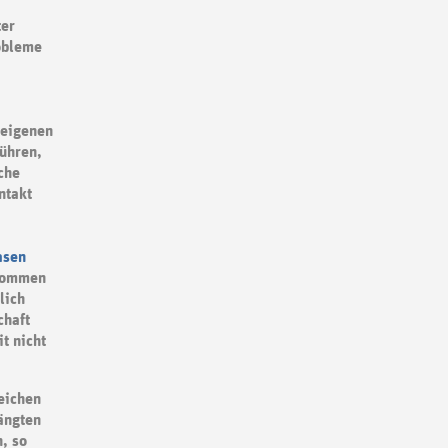
ter
obleme
 eigenen
führen,
che
ntakt
asen
enommen
lich
chaft
t nicht
leichen
ängten
, so