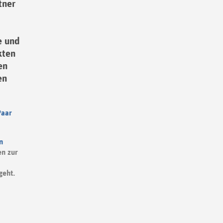
tner
e und
kten
en
en
Paar
n
en zur
geht.