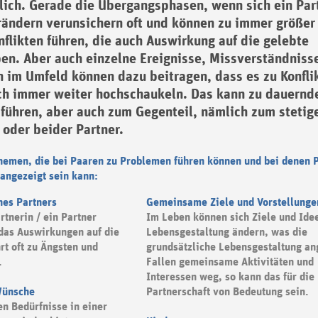
glich. Gerade die Übergangsphasen, wenn sich ein Par
rändern verunsichern oft und können zu immer größer
flikten führen, die auch Auswirkung auf die gelebte
ben. Aber auch einzelne Ereignisse, Missverständniss
 im Umfeld können dazu beitragen, dass es zu Konfli
ch immer weiter hochschaukeln. Das kann zu dauernd
 führen, aber auch zum Gegenteil, nämlich zum stetig
 oder beider Partner.
hemen, die bei Paaren zu Problemen führen können und bei denen 
angezeigt sein kann:
nes Partners
Gemeinsame Ziele und Vorstellunge
rtnerin / ein Partner
Im Leben können sich Ziele und Ide
 das Auswirkungen auf die
Lebensgestaltung ändern, was die
rt oft zu Ängsten und
grundsätzliche Lebensgestaltung an
.
Fallen gemeinsame Aktivitäten und
Interessen weg, so kann das für die
Wünsche
Partnerschaft von Bedeutung sein.
n Bedürfnisse in einer