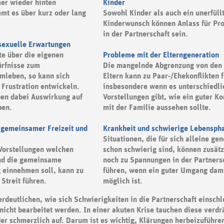
er wieder hinten
Kinder
mmt es über kurz oder lang
Sowohl Kinder als auch ein unerfüll
Kinderwunsch können Anlass für Pr
in der Partnerschaft sein.
sexuelle Erwartungen
te über die eigenen
Probleme mit der Elterngeneration
rfnisse zum
Die mangelnde Abgrenzung von den
mleben, so kann sich
Eltern kann zu Paar-/Ehekonflikten 
 Frustration entwickeln.
insbesondere wenn es unterschiedli
ben dabei Auswirkung auf
Vorstellungen gibt, wie ein guter Ko
ben.
mit der Familie aussehen sollte.
 gemeinsamer Freizeit und
Krankheit und schwierige Lebensph
Situationen, die für sich alleine g
Vorstellungen welchen
schon schwierig sind, können zusätz
nd die gemeinsame
noch zu Spannungen in der Partners
g einnehmen soll, kann zu
führen, wenn ein guter Umgang dami
Streit führen.
möglich ist.
erdeutlichen, wie sich Schwierigkeiten in die Partnerschaft einsch
nicht bearbeitet werden. In einer akuten Krise tauchen diese verdr
er schmerzlich auf. Darum ist es wichtig, Klärungen herbeizuführen