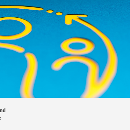
und
e