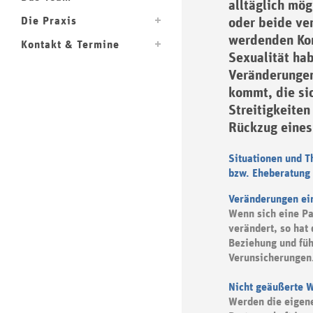
alltäglich mö
Die Praxis
oder beide ve
werdenden Kon
Kontakt & Termine
Sexualität ha
Veränderungen
kommt, die si
Streitigkeiten
Rückzug eines
Situationen und T
bzw. Eheberatung 
Veränderungen ei
Wenn sich eine Pa
verändert, so hat
Beziehung und füh
Verunsicherungen
Nicht geäußerte 
Werden die eigene